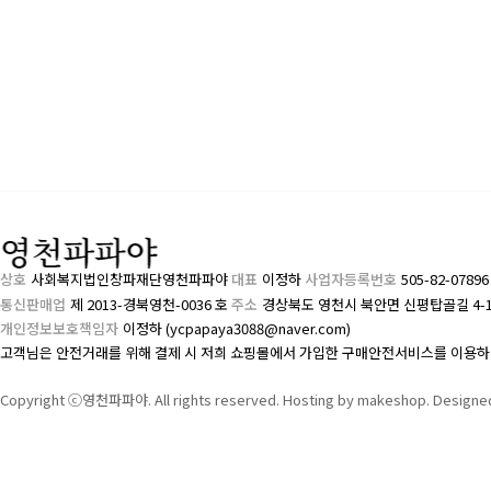
상호
사회복지법인창파재단영천파파야
대표
이정하
사업자등록번호
505-82-0789
통신판매업
제 2013-경북영천-0036 호
주소
경상북도 영천시 북안면 신평탑골길 4-
개인정보보호책임자
이정하 (ycpapaya3088@naver.com)
고객님은 안전거래를 위해 결제 시 저희 쇼핑몰에서 가입한 구매안전서비스를 이용하
Copyright ⓒ영천파파야. All rights reserved. Hosting by makeshop. Designe