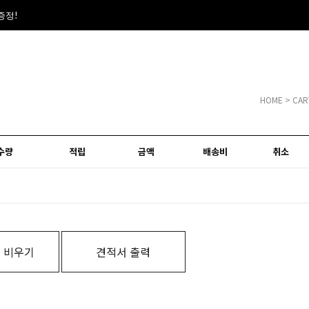
폰증정!
HOME
> CAR
수량
적립
금액
배송비
취소
 비우기
견적서 출력