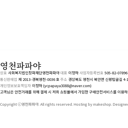
상호
사회복지법인창파재단영천파파야
대표
이정하
사업자등록번호
505-82-0789
통신판매업
제 2013-경북영천-0036 호
주소
경상북도 영천시 북안면 신평탑골길 4-
개인정보보호책임자
이정하 (ycpapaya3088@naver.com)
고객님은 안전거래를 위해 결제 시 저희 쇼핑몰에서 가입한 구매안전서비스를 이용하
Copyright ⓒ영천파파야. All rights reserved. Hosting by makeshop. Designe