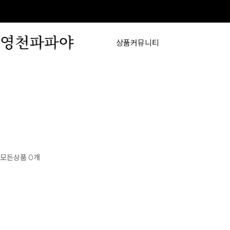
상품
커뮤니티
모든상품
개
0